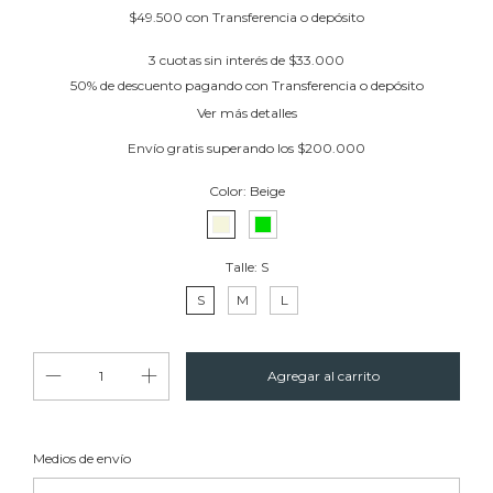
$49.500
con
Transferencia o depósito
3
cuotas sin interés de
$33.000
50% de descuento
pagando con Transferencia o depósito
Ver más detalles
Envío gratis
superando los
$200.000
Color:
Beige
Talle:
S
S
M
L
Cambiar CP
Entregas para el CP:
Medios de envío