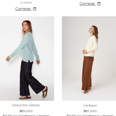
2 colores
Comprar
Comprar
SWEATER ARENA
Cardigan
$85.000
$89.000
$42.500
con
Transferencia o depósito
$44.500
con
Transferencia o depósito