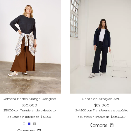
Remera Básica Manga Ranglan
Pantalón Arrayán Azul
$30.000
$89.000
$15.000
con
Transferencia o depósito
$44.500
con
Transferencia o depósito
3
cuotas sin interés de
$10.000
3
cuotas sin interés de
$29.666,67
Comprar
Comprar