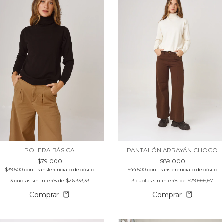
POLERA BÁSICA
PANTALÓN ARRAYÁN CHOCO
$79.000
$89.000
$39.500
con
Transferencia o depósito
$44.500
con
Transferencia o depósito
3
cuotas sin interés de
$26.333,33
3
cuotas sin interés de
$29.666,67
Comprar
Comprar