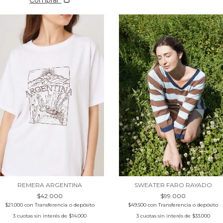
REMERA ARGENTINA
SWEATER FARO RAYADO
$42.000
$99.000
$21.000
con
Transferencia o depósito
$49.500
con
Transferencia o depósito
3
cuotas sin interés de
$14.000
3
cuotas sin interés de
$33.000