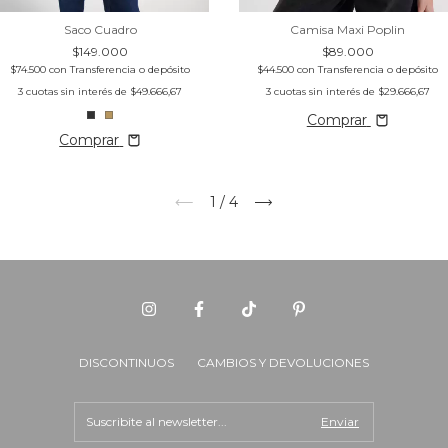
Saco Cuadro
Camisa Maxi Poplin
$149.000
$89.000
$74.500
con
Transferencia o depósito
$44.500
con
Transferencia o depósito
3
cuotas sin interés de
$49.666,67
3
cuotas sin interés de
$29.666,67
Comprar
Comprar
1
/
4
DISCONTINUOS
CAMBIOS Y DEVOLUCIONES