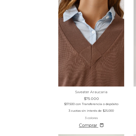
Sweater Araucaria
$75.000
$37.500
con
Transferencia o depósito
3
cuotas sin interés de
$25.000
3 colores
Comprar