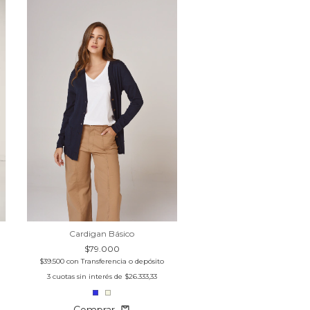
Cardigan Básico
$79.000
$39.500
con
Transferencia o depósito
3
cuotas sin interés de
$26.333,33
Comprar