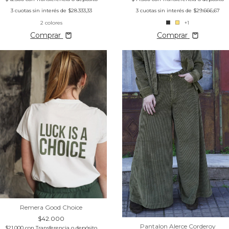
3
cuotas sin interés de
$28.333,33
3
cuotas sin interés de
$29.666,67
2 colores
+1
Comprar
Comprar
Remera Good Choice
$42.000
Pantalon Alerce Corderoy
$21.000
con
Transferencia o depósito