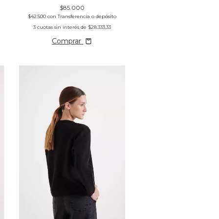
$85.000
$42.500
con
Transferencia o depósito
3
cuotas sin interés de
$28.333,33
Comprar