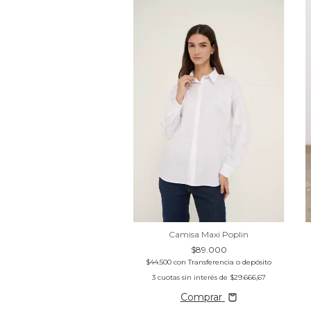
Camisa Maxi Poplin
$89.000
$44.500
con
Transferencia o depósito
3
cuotas sin interés de
$29.666,67
Comprar