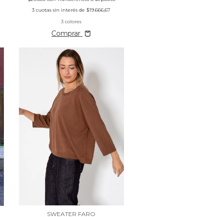
3
cuotas sin interés de
$19.666,67
3 colores
Comprar
SWEATER FARO