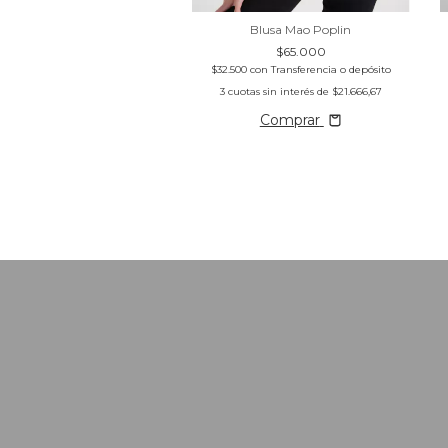
Blusa Mao Poplin
$65.000
$32.500
con
Transferencia o depósito
3
cuotas sin interés de
$21.666,67
Comprar