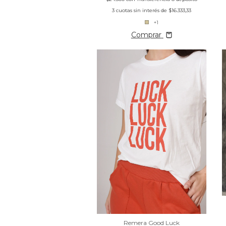
3
cuotas sin interés de
$16.333,33
+1
Comprar
Remera Good Luck