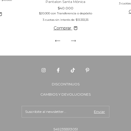
Pantalon Santa Mónica
3
cuotas
$40.000
$20.000
con
Transferencia o depósito
3
cuotas sin interés de
$13.333,33
Comprar
DISCONTINUOS
CAMBIOS Y DEVOLUCIONES
5492355513051