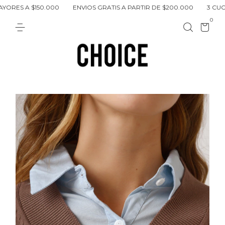
RES A $150.000
ENVIOS GRATIS A PARTIR DE $200.000
3 CUOTAS
0