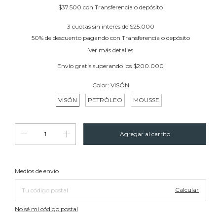
$37.500
con
Transferencia o depósito
3
cuotas sin interés de
$25.000
50% de descuento
pagando con Transferencia o depósito
Ver más detalles
Envío gratis
superando los
$200.000
Color:
VISÓN
VISÓN
PETRÒLEO
MOUSSE
Cambiar CP
Entregas para el CP:
Medios de envío
Calcular
No sé mi código postal