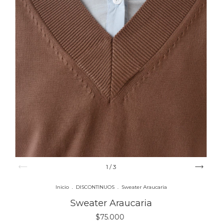
1
/
3
Inicio
.
DISCONTINUOS
.
Sweater Araucaria
Sweater Araucaria
$75.000